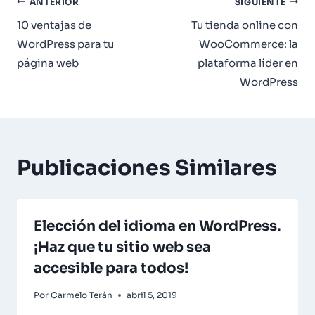
Navegación
ANTERIOR
SIGUIENTE
de
10 ventajas de
Tu tienda online con
WordPress para tu
WooCommerce: la
entradas
página web
plataforma líder en
WordPress
Publicaciones Similares
Elección del idioma en WordPress.
¡Haz que tu sitio web sea
accesible para todos!
Por
Carmelo Terán
abril 5, 2019