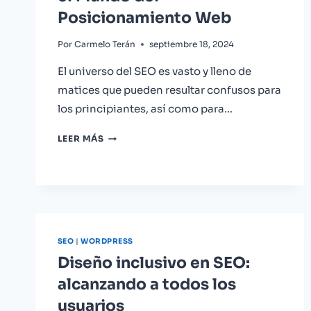
Posicionamiento Web
Por
Carmelo Terán
septiembre 18, 2024
El universo del SEO es vasto y lleno de
matices que pueden resultar confusos para
los principiantes, así como para…
DICCIONARIO
LEER MÁS
SEO:
RECURSO
ESENCIAL
PARA
COMPRENDER
EL
MUNDO
SEO
|
WORDPRESS
DEL
Diseño inclusivo en SEO:
POSICIONAMIENTO
alcanzando a todos los
WEB
usuarios