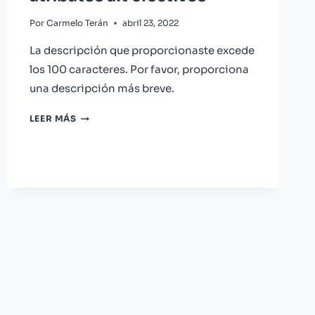
Por
Carmelo Terán
abril 23, 2022
La descripción que proporcionaste excede
los 100 caracteres. Por favor, proporciona
una descripción más breve.
MEJORA
LEER MÁS
EL
SEO
DE
TUS
IMÁGENES
CON
TÍTULOS
Y
ATRIBUTOS
ALT
EFECTIVOS