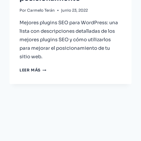
Por
Carmelo Terán
junio 23, 2022
Mejores plugins SEO para WordPress: una
lista con descripciones detalladas de los
mejores plugins SEO y cómo utilizarlos
para mejorar el posicionamiento de tu
sitio web.
LOS
LEER MÁS
MEJORES
PLUGINS
SEO
PARA
WORDPRESS:
OPTIMIZA
TU
POSICIONAMIENTO