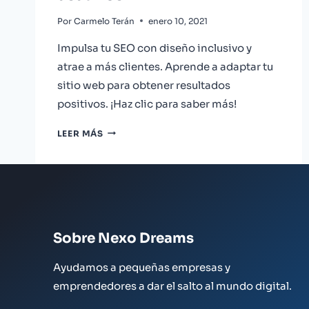
Por
Carmelo Terán
enero 10, 2021
Impulsa tu SEO con diseño inclusivo y
atrae a más clientes. Aprende a adaptar tu
sitio web para obtener resultados
positivos. ¡Haz clic para saber más!
DISEÑO
LEER MÁS
INCLUSIVO
EN
SEO:
ALCANZANDO
A
TODOS
LOS
Sobre Nexo Dreams
USUARIOS
Ayudamos a pequeñas empresas y
emprendedores a dar el salto al mundo digital.