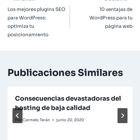
de
Los mejores plugins SEO
10 ventajas de
para WordPress:
WordPress para tu
entradas
optimiza tu
página web
posicionamiento
Publicaciones Similares
Consecuencias devastadoras del
hosting de baja calidad
Por
Carmelo Terán
junio 20, 2020